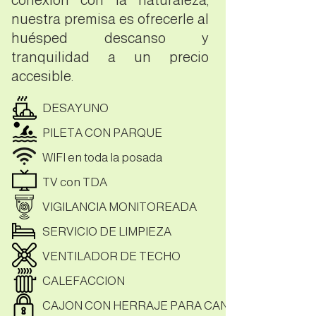
conexión con la naturaleza,
nuestra premisa es ofrecerle al
huésped descanso y
tranquilidad a un precio
accesible.
DESAYUNO
PILETA CON PARQUE
WIFI en toda la posada
TV con TDA
VIGILANCIA MONITOREADA
SERVICIO DE
LIMPIEZA
VENTILADOR DE TECHO
CALEFACCION
CAJON CON HERRAJE PARA CANDADO